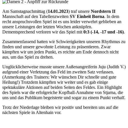
Am Samstagnachmittag (
14.01.2023
) traf unsere
Nordstern II
Mannschaft auf den Tabellenzweiten
SV Einheit Borna
. In dem
recht anspruchsvollen Spiel ist es uns leider verwehrt geblieben an
unsere Leistungen der letzten Wochen anknüpfen.
Dementsprechend verloren wir das Spiel mit
0:3 (-14, -17 und -16)
.
Zusammenfassend hatten wir Schwierigkeiten unseren Rhythmus zu
finden und unsere gewohnte Leistung zu präsentieren. Zwar
kämpften wir um jeden Punkt, es reichte am Ende dennoch nicht
aus, um das Spiel zu drehen.
Unglücklicherweise musste unsere Außenangreiferin Juju (Judith V.)
aufgrund einer Verletzung das Feld im zweiten Satz verlassen.
(Anmerkung des Trainers: Wir wünschen Dir schnelle und gute
Heilung!) Trotzdem kämpften wir weiter und es gab einige
spektakuläre Aktionen auf beiden Seiten des Feldes. Ein Highlight
des Spiels war die erfolgreiche Kopfball-Annahme von Stjarna, die
uns und das Publikum begeisterte und sogar zu einem Punkt verhalf.
Trotz der Niederlage bleiben wir positiv und bereiten uns auf die
nächsten Spiele in Altenhain vor.